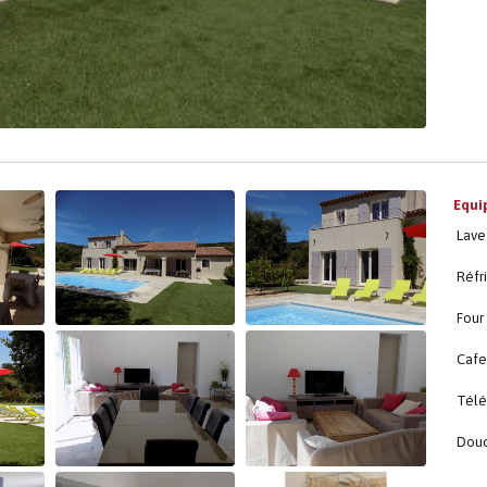
Equi
Lave 
Réfr
Four
Cafe
Télé
Dou