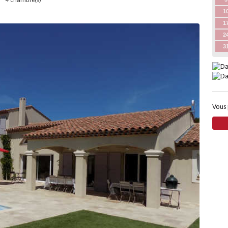
4 chambre(s)
1
1
2
3
Vous