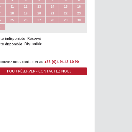
0
11
12
13
14
15
16
7
18
19
20
21
22
23
4
25
26
27
28
29
30
1
Réservé
Disponible
 pouvez nous contacter au
+33 (0)4 94 43 10 90
POUR RÉSERVER - CONTACTEZ NOUS