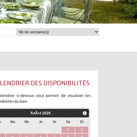
LENDRIER DES DISPONIBILITÉS
lendrier ci-dessous vous permet de visualiser les
nibilités du bien.
AoÃ»t
2026
u
Ma
Me
Je
Ve
Sa
Di
1
2
4
5
6
7
8
9