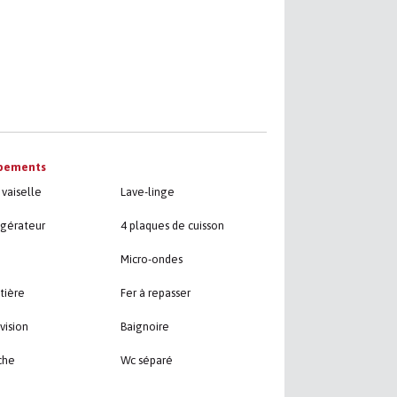
pements
vaiselle
Lave-linge
igérateur
4 plaques de cuisson
Micro-ondes
tière
Fer à repasser
vision
Baignoire
che
Wc séparé