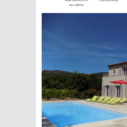
Villa neuve 4 ch
7 personne(s)
au calme