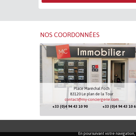
NOS COORDONNÉES
Place Maréchal Foch
83120
Le plan de la Tour
APPART
contact@my-conciergerie.com
LE PLAN DE
3 pièce(s), 2
+33 (0)4 94 43 10 90
+33 (0)4 94 43 10 6
230 000
En poursuivant votre navigation, 