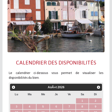
CALENDRIER DES DISPONIBILITÉS
Le calendrier ci-dessous vous permet de visualiser les
disponibilités du bien.
AoÃ»t
2026
Lu
Ma
Me
Je
Ve
Sa
Di
1
2
3
4
5
6
7
8
9