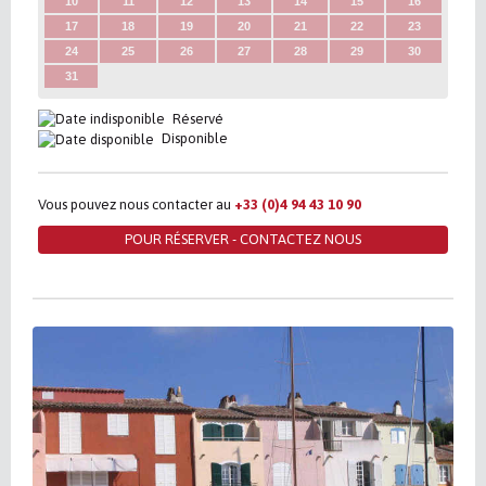
10
11
12
13
14
15
16
17
18
19
20
21
22
23
24
25
26
27
28
29
30
31
Réservé
Disponible
Vous pouvez nous contacter au
+33 (0)4 94 43 10 90
POUR RÉSERVER - CONTACTEZ NOUS