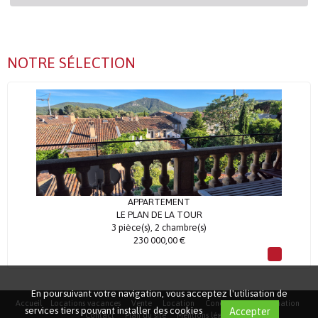
NOTRE SÉLECTION
APPARTEMENT
LE PLAN DE LA TOUR
3 pièce(s), 2 chambre(s)
230 000,00 €
En poursuivant votre navigation, vous acceptez l'utilisation de
Accueil
Locations vacances
Vente
Location
Conciergerie
Estimation
services tiers pouvant installer des cookies
Accepter
Contact
Plan du site
Mentions légales