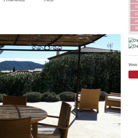
3 chambre(s)
3 lit(s)
1
1
2
3
Vous