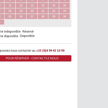
0
11
12
13
14
15
16
7
18
19
20
21
22
23
4
25
26
27
28
29
30
1
Réservé
Disponible
 pouvez nous contacter au
+33 (0)4 94 43 10 90
POUR RÉSERVER - CONTACTEZ NOUS