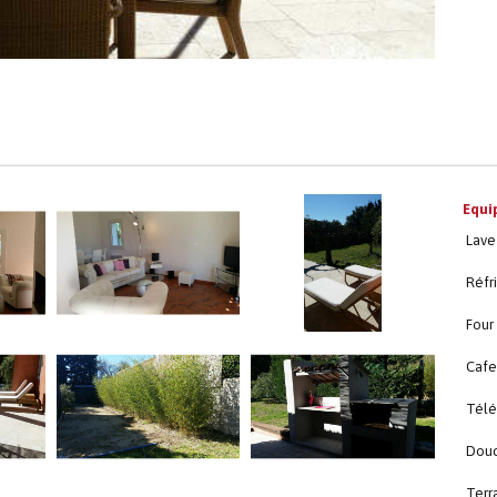
Equi
Lave 
Réfr
Four
Cafe
Télé
Dou
Terr