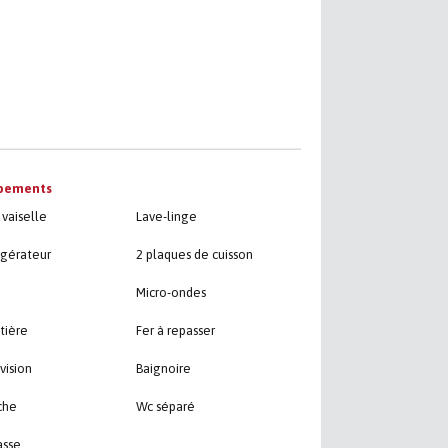
pements
vaiselle
Lave-linge
igérateur
2 plaques de cuisson
Micro-ondes
tière
Fer à repasser
vision
Baignoire
che
Wc séparé
asse