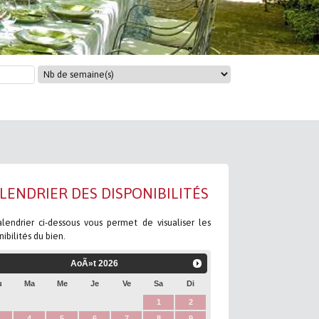
LENDRIER DES DISPONIBILITÉS
lendrier ci-dessous vous permet de visualiser les
nibilités du bien.
AoÃ»t
2026
u
Ma
Me
Je
Ve
Sa
Di
1
2
4
5
6
7
8
9