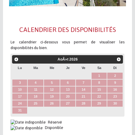
CALENDRIER DES DISPONIBILITÉS
Le calendrier ci-dessous vous permet de visualiser les
disponibilités du bien.
AoÃ»t
2026
Lu
Ma
Me
Je
Ve
Sa
Di
1
2
3
4
5
6
7
8
9
10
11
12
13
14
15
16
17
18
19
20
21
22
23
24
25
26
27
28
29
30
31
Réservé
Disponible