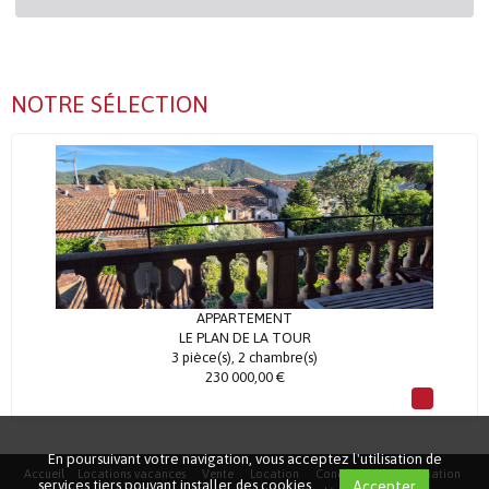
NOTRE SÉLECTION
APPARTEMENT
LE PLAN DE LA TOUR
3 pièce(s), 2 chambre(s)
230 000,00 €
En poursuivant votre navigation, vous acceptez l'utilisation de
Accueil
Locations vacances
Vente
Location
Conciergerie
Estimation
services tiers pouvant installer des cookies
Accepter